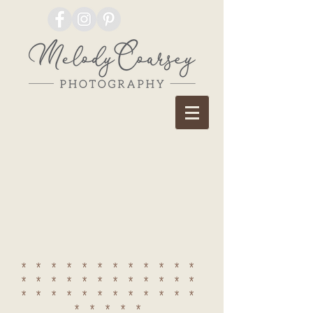
************
************
************
*****